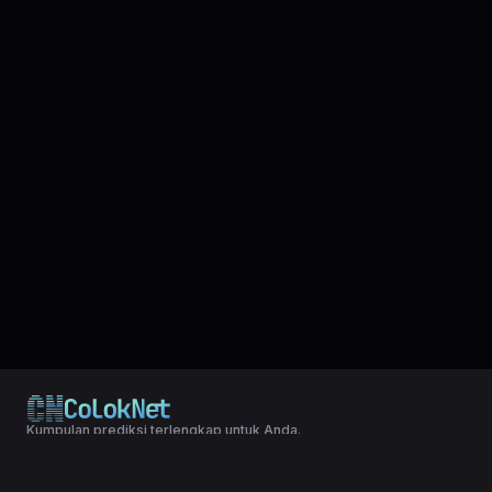
Kumpulan prediksi terlengkap untuk Anda.
© 2024 Copyright LXGroup. All rights reserved.
Terms & Conditions
|
Privacy Policy