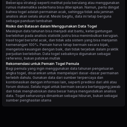
Beberapa strategi seperti melihat pola berulang atau menggunakan
rumus matematika sederhana bisa diterapkan. Namun, perlu diingat
bahwa togel adalah permainan acak, sehingga tidak ada jaminan
analisis akan selalu akurat. Meski begitu, data ini tetap berguna
sebagai panduan tambahan
Risiko dan Batasan dalam Menggunakan Data Togel
Meskipun data tahunan bisa menjadi alat bantu, ketergantungan
berlebihan pada analisis statistik justru bisa menimbulkan kerugian.
Hasil togel bersifat acak, dan tidak ada sistem yang bisa menjamin
kemenangan 100%. Pemain harus tetap bermain secara bijak,
mengelola keuangan dengan baik, dan tidak terjebak dalam praktik
perjudian berlebihan. Data togel sebaiknya digunakan sebagai
referensi, bukan patokan mutlak
Rekomendasi untuk Pemain Togel Pemula
Bagi pemula yang ingin menggunakan data tahunan pengeluaran
angka togel, disarankan untuk mempelajari dasar-dasar permainan
terlebih dahulu. Gunakan data dari sumber terpercaya dan
kombinasikan dengan informasi lain, seperti prediksi dari ahli atau
forum diskusi. Selalu ingat untuk bermain secara bertanggung jawab
dan tidak menghabiskan dana besar hanya mengandalkan analisis
data. Togel seharusnya dimainkan sebagai hiburan, bukan sebagai
sumber penghasilan utama