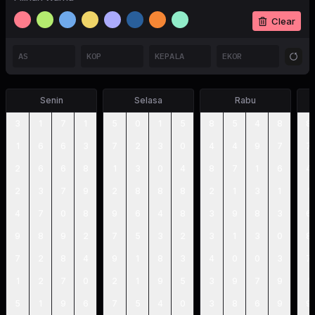
Clear
Senin
Selasa
Rabu
3
1
7
1
5
0
1
5
8
5
4
8
8
1
6
6
3
7
2
3
0
4
4
9
7
7
2
6
6
8
1
3
0
4
8
7
1
6
4
2
3
7
9
2
8
8
8
2
1
3
1
1
4
7
0
8
9
6
4
8
3
9
8
3
6
9
8
9
2
7
5
3
2
3
1
3
0
8
7
2
8
4
9
1
8
3
4
0
0
3
7
1
2
7
0
2
1
9
5
3
9
7
9
1
5
1
9
6
7
5
4
0
3
8
6
9
9