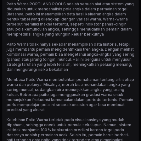
Paito Warna PORTLAND POOLS
adalah sebuah alat atau sistem yang
digunakan untuk menganalisis pola angka dalam permainan togel.
Biasanya, paito ini menampilkan data hasil keluaran angka dalam
bentuk tabel yang dilengkapi dengan variasi warna. Warna-warna
tersebut memiliki makna tertentu, seperti indikator panas-dingin
atau pola kemunculan angka, sehingga memudahkan pemain dalam
memprediksi angka yang mungkin keluar berikutnya
Paito Warna tidak hanya sekadar menampilkan data historis, tetapi
juga membantu pemain mengidentifikasi tren angka. Dengan melihat
kombinasi warna, pemain bisa mengetahui angka-angka yang sering
(panas) atau jarang (dingin) muncul. Hal ini berguna untuk menyusun
strategi taruhan yang lebih terarah, meningkatkan peluang menang,
dan mengurangi risiko kekalahan
Membaca Paito Warna membutuhkan pemahaman tentang arti setiap
warna dan polanya. Misalnya, merah bisa menandakan angka yang
sering muncul, sedangkan biru menunjukkan angka yang jarang
keluar. Beberapa paito juga menggunakan gradasi warna untuk
menunjukkan frekuensi kemunculan dalam periode tertentu. Pemain
perlu mempelajari pola ini secara konsisten agar bisa membuat
prediksi yang akurat
Kelebihan Paito Warna terletak pada visualisasinya yang mudah
dipahami, sehingga cocok untuk pemula sekalupun. Namun, sistem
ini tidak menjamin 100% keakuratan prediksi karena togel pada
dasarnya adalah permainan acak. Selain itu, pemain harus berhati-
hati terhadap data paito yang tidak terupdate atau dimanipulasi,