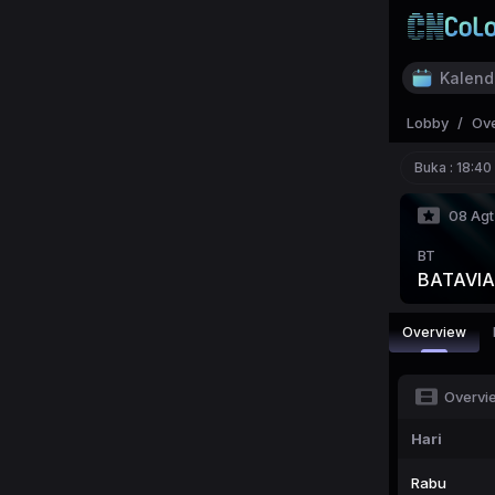
Kalend
Lobby
/
Ov
Buka :
18:40
08 Agt
BT
BATAVIA
Overview
Overvi
Hari
Rabu