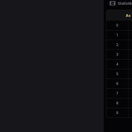
Statistik
As
0
1
2
3
4
5
6
7
8
9