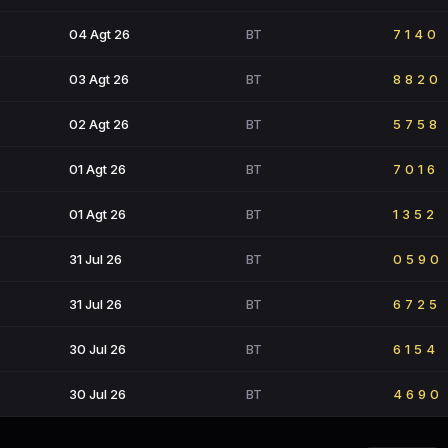
04 Agt 26
BT
7140
03 Agt 26
BT
8820
02 Agt 26
BT
5758
01 Agt 26
BT
7016
01 Agt 26
BT
1352
31 Jul 26
BT
0590
31 Jul 26
BT
6725
30 Jul 26
BT
6154
30 Jul 26
BT
4690