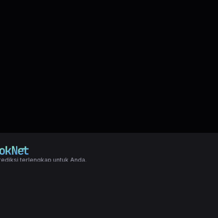
ediksi terlengkap untuk Anda.
right LXGroup. All rights reserved.
ditions
|
Privacy Policy
a lengkap untuk mudah yang telah di simpulkan dari result togel BATAVIA, sta